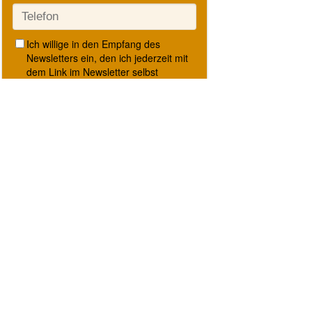
Kontakt
Datenschutzerklärung
Impressum
AGBs
Dein
Winzermentor
François-Michel
Albrecht
+49 (0) 176 10 32
1699
francois@winzer-
mentor.de